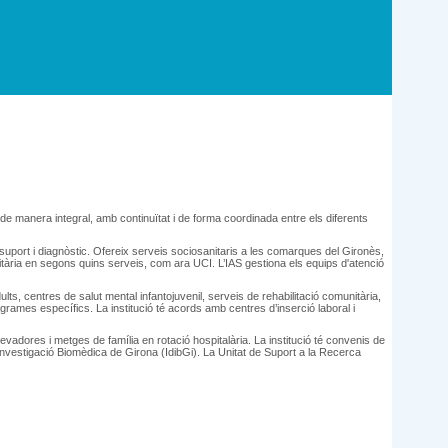
a de manera integral, amb continuïtat i de forma coordinada entre els diferents
 suport i diagnòstic. Ofereix serveis sociosanitaris a les comarques del Gironès,
sanitària en segons quins serveis, com ara UCI. L’IAS gestiona els equips d'atenció
lts, centres de salut mental infantojuvenil, serveis de rehabilitació comunitària,
grames específics. La institució té acords amb centres d’inserció laboral i
evadores i metges de família en rotació hospitalària. La institució té convenis de
’Investigació Biomèdica de Girona (IdibGi).
La Unitat de Suport a la Recerca