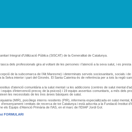
anitari Integral d’Utilització Pública (SISCAT) de la Generalitat de Catalunya.
tasca dels professionals gira al voltant de les persones i l’atenció a la seva salut, i es prest
excepció de la subcomarca de l’Alt Maresme) i determinats serveis sociosanitaris, socials i de
r a la Selva interior i part del Gironès. El Santa Caterina és de referència per a tots la regió 
sitius d’atenció comunitària a la salut mental i a les addiccions (centres de salut mental d’adu
i equips d’intervenció precoç de la psicosi) i 19 equips assertius comunitaris, a més dels pro
breixen les necessitats de les tres àrees bàsiques de salut.
quiatria (MIR), psicòlegs interns residents (PIR), infermeria especialitzada en salut mental, ll
 d’ensenyament i entitats de recerca de tot Catalunya i està adscrita a la Fundació Institut d
e els Equips d’Atenció Primària de l’IAS, en el marc de l’IDIAP Jordi Gol.
quest FORMULARI