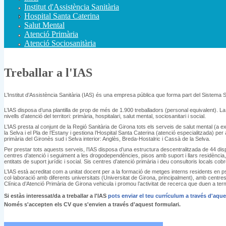
Institut d'Assistència Sanitària
Hospital Santa Caterina
Salut Mental
Atenció Primària
Atenció Sociosanitària
Treballar a l'IAS
L’Institut d’Assistència Sanitària (IAS) és una empresa pública que forma part del Sistema S
L’IAS disposa d’una plantilla de prop de més de 1.900 treballadors (personal equivalent). La 
nivells d’atenció del territori: primària, hospitalari, salut mental, sociosanitari i social.
L’IAS presta al conjunt de la Regió Sanitària de Girona tots els serveis de salut mental (a 
la Selva i el Pla de l’Estany i gestiona l’Hospital Santa Caterina (atenció especialitzada) pe
primària del Gironès sud i Selva interior: Anglès, Breda-Hostalric i Cassà de la Selva.
Per prestar tots aquests serveis, l’IAS disposa d’una estructura descentralitzada de 44 dispo
centres d’atenció i seguiment a les drogodependències, pisos amb suport i llars residència, 
entitats de suport jurídic i social. Sis centres d’atenció primària i deu consultoris locals co
L’IAS està acreditat com a unitat docent per a la formació de metges interns residents en psi
col·laboració amb diferents universitats (Universitat de Girona, principalment), amb centres
Clínica d’Atenció Primària de Girona vehicula i promou l’activitat de recerca que duen a term
Si estàs interessat/da a treballar a l'IAS
pots enviar el teu currículum a través d'a
Només s'accepten els CV que s'envien a través d'aquest formulari.