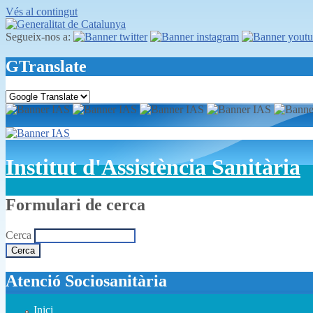
Vés al contingut
Segueix-nos a:
GTranslate
Institut d'Assistència Sanitària
Formulari de cerca
Cerca
Atenció Sociosanitària
Inici