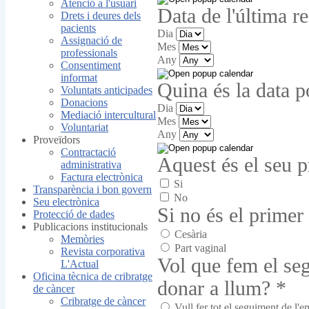
Atenció a l'usuari
Data de l'última r
Drets i deures dels
pacients
Dia
Assignació de
Mes
professionals
Any
Consentiment
informat
Quina és la data p
Voluntats anticipades
Donacions
Dia
Mediació intercultural
Mes
Voluntariat
Any
Proveïdors
Contractació
Aquest és el seu 
administrativa
Factura electrònica
Si
Transparència i bon govern
No
Seu electrònica
Si no és el primer
Protecció de dades
Publicacions institucionals
Cesària
Memòries
Part vaginal
Revista corporativa
Vol que fem el se
L'Actual
Oficina tècnica de cribratge
donar a llum?
*
de càncer
Cribratge de càncer
Vull fer tot el seguiment de l'