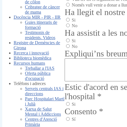
de còlon
Només vull venir a donar a ll
Cribratge de càncer
Ha llegit el nostr
de mama
Docència MIR - PIR - IIR
Si
Guies itineraris de
No
formació
Ha assistit a les 
Testimonis de
residents. Videos
Si
Registre de Demències de
No
Girona
Expliqui’ns breume
Recerca i innovació
Biblioteca biomèdica
Recursos humans
Treballar a l'IAS
Oferta pública
d'ocupació
Telèfons i adreces
Estic d'acord en s
Serveis centrals IAS i
direccions
l'hospital
*
Parc Hospitalari Martí
i Julià
Si
Xarxa de Salut
Consento
*
Mental i Addiccions
Centres d'Atenció
Sí
Primària