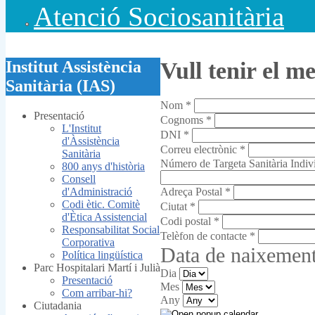
Atenció Sociosanitària
Institut Assistència
Vull tenir el m
Sanitària (IAS)
Nom
*
Presentació
Cognoms
*
L'Institut
DNI
*
d'Àssistència
Correu electrònic
*
Sanitària
Número de Targeta Sanitària Indiv
800 anys d'història
Consell
d'Administració
Adreça Postal
*
Codi ètic. Comitè
Ciutat
*
d'Ètica Assistencial
Codi postal
*
Responsabilitat Social
Telèfon de contacte
*
Corporativa
Data de naixemen
Política lingüística
Parc Hospitalari Martí i Julià
Dia
Presentació
Mes
Com arribar-hi?
Any
Ciutadania