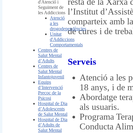
resta de la Xarxa 
d'Atenció i
Seguiment de
l’Institut d’Assist
les Addiccions
Atenció
comparteix amb la 
a les
drogodependències
de cures i de treba
Unitat
d'Addiccions
Comportamentals
Centres de
Salut Mental
Serveis
d’Adults
Centres de
Salut Mental
Atenció a les p
Infantojuvenil
Equips
18 anys, i de 
d’Intervenció
Precoç de la
Abordatge terap
Psicosi
Hospital de Dia
als usuaris.
d’Adolescents
de Salut Mental
Programa Terap
Hospital de Dia
Conducta Alime
d’Adults de
Salut Mental