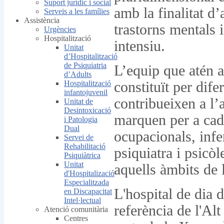
Suport jurídic i social
amb la finalitat 
Serveis a les famílies
Assistència
trastorns mentals 
Urgències
Hospitalització
intensiu.
Unitat
d’Hospitalització
de Psiquiatria
L’equip que atén al
d’Adults
Hospitalització
constituït per dife
infantojuvenil
contribueixen a l’
Unitat de
Desintoxicació
marquen per a cada
i Patologia
Dual
ocupacionals, infe
Servei de
Rehabilitació
psiquiatra i psicò
Psiquiàtrica
Unitat
aquells àmbits de 
d'Hospitalizació
Especialitzada
L'hospital de dia 
en Discapacitat
Intel·lectual
referència de l'Al
Atenció comunitària
Centres