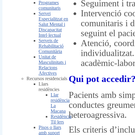
Seguiment i tr
Programes
comunitaris
Intervenció co
Servei
Especialitzat en
comunitaris i d
Salut Mental i
Discapacitat
seguint el paci
Intel·lectual
Serveis de
Atenció, coord
Rehabilitació
individualitzat
Comunitària
Unitat de
acadèmic-labor
Masculinitats i
Relacions
Afectives
Qui pot accedir
Recursos residencials
Llars
residències
Pacients amb simp
Llar
residència
conductes greument
La
Maçana
heteroagressiva.
Residència
Til·lers
Els criteris d’incl
Pisos o llars
amb suport