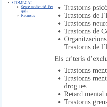
STOMP.CAT
Trastorns psicò
Sense medicació. Per
què?
Trastorns de l
Recursos
Trastorns neur
Trastorns de C
Organitzacions 
Trastorns de l´
Els criteris d’excl
Trastorns ment
Trastorns ment
drogues
Retard mental
Trastorns greu