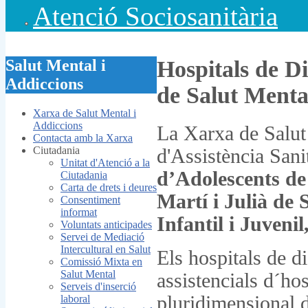
Atenció Sociosanitària
Salut Mental i
Hospitals de Di
Addiccions
de Salut Menta
Xarxa de Salut Mental i
Addiccions
La Xarxa de Salut 
Contacta amb la Xarxa
Ciutadania
d'Assistència Sani
Unitat d'Atenció a la
d’Adolescents de
Ciutadania
Carta de drets i deures
Martí i Julià de S
Consentiment
informat
Infantil i Juvenil
Voluntats anticipades
Servei de Mediació
Intercultural en Salut
Els hospitals de d
Comissió Mixta en
Salut Mental
assistencials d´ho
Serveis d'inserció
pluridimensional d
laboral