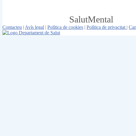
SalutMental
Contacteu
|
Avís legal
|
Política de cookies
|
Política de privacitat
|
Can