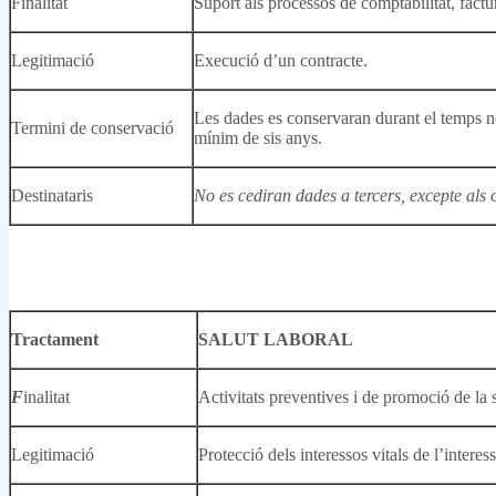
Finalitat
Suport als processos de comptabilitat, factur
Legitimació
Execució d’un contracte.
Les dades es conservaran durant el temps ne
Termini de conservació
mínim de sis anys.
Destinataris
No es cediran dades a tercers, excepte als 
Tractament
SALUT LABORAL
F
inalitat
Activitats preventives i de promoció de la s
Legitimació
Protecció dels interessos vitals de l’interess