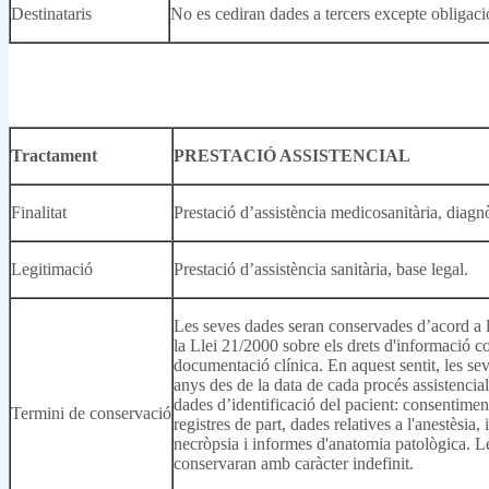
Destinataris
No es cediran dades a tercers excepte obligació
Tractament
PRESTACIÓ ASSISTENCIAL
Finalitat
Prestació d’assistència medicosanitària, diagnòs
Legitimació
Prestació d’assistència sanitària, base legal.
Les seves dades seran conservades d’acord a l
la Llei 21/2000 sobre els drets d'informació con
documentació clínica. En aquest sentit, les 
anys des de la data de cada procés assistencia
dades d’identificació del pacient: consentiment
Termini de conservació
registres de part, dades relatives a l'anestèsi
necròpsia i informes d'anatomia patològica. Le
conservaran amb caràcter indefinit.