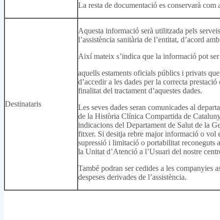
La resta de documentació es conservarà com 
Aquesta informació serà utilitzada pels serveis
l’assistència sanitària de l’entitat, d’acord a
Així mateix s’indica que la informació pot ser 
aquells estaments oficials públics i privats que
d’accedir a les dades per la correcta prestació 
finalitat del tractament d’aquestes dades.
Destinataris
Les seves dades seran comunicades al departam
de la Història Clínica Compartida de Catalunya
indicacions del Departament de Salut de la Ge
fitxer. Si desitja rebre major informació o vol e
supressió i limitació o portabilitat reconeguts
la Unitat d’Atenció a l’Usuari del nostre centr
També podran ser cedides a les companyies ass
despeses derivades de l’assistència.