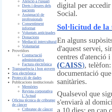
Atenció a l'usuari
digital per accedir
Drets i deures dels
pacients
Social.
Assignació de
professionals
Consentiment
Sol·licitud de l
informat
Voluntats anticipades
Donacions
En alguns supòsits
Mediació intercultural
Voluntariat
d'aquest servei, s
Proveïdors
centres d'atenció 
Contractació
administrativa
(CAISS
)
, telèfon
Factura electrònica
Transparència i bon govern
documentació que a
Seu electrònica
Protecció de dades
sanitàries.
Publicacions institucionals
Memòries
Revista corporativa
Qualsevol que sigu
L'Actual
s'enviarà al domici
Oficina tècnica de cribratge
de càncer
a 10 dies; en cap 
Cribratge de càncer