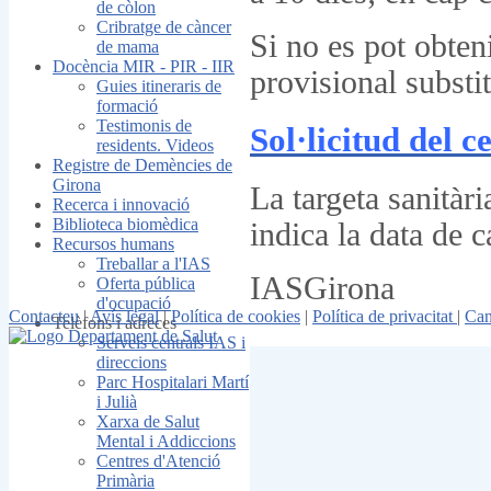
de còlon
Cribratge de càncer
Si no es pot obteni
de mama
Docència MIR - PIR - IIR
provisional substi
Guies itineraris de
formació
Testimonis de
Sol·licitud del c
residents. Videos
Registre de Demències de
Girona
La targeta sanitàr
Recerca i innovació
Biblioteca biomèdica
indica la data de c
Recursos humans
Treballar a l'IAS
IASGirona
Oferta pública
d'ocupació
Contacteu
|
Avís legal
|
Política de cookies
|
Política de privacitat
|
Can
Telèfons i adreces
Serveis centrals IAS i
direccions
Parc Hospitalari Martí
i Julià
Xarxa de Salut
Mental i Addiccions
Centres d'Atenció
Primària