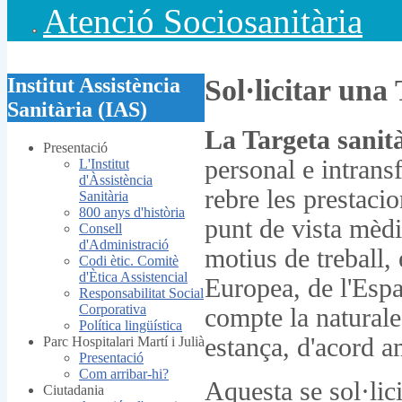
Atenció Sociosanitària
Institut Assistència
Sol·licitar una
Sanitària (IAS)
La Targeta sanit
Presentació
personal e intransf
L'Institut
d'Àssistència
rebre les prestacio
Sanitària
800 anys d'història
punt de vista mèdi
Consell
d'Administració
motius de treball, 
Codi ètic. Comitè
d'Ètica Assistencial
Europea, de l'Espa
Responsabilitat Social
Corporativa
compte la naturale
Política lingüística
estança, d'acord am
Parc Hospitalari Martí i Julià
Presentació
Com arribar-hi?
Aquesta se sol·lici
Ciutadania