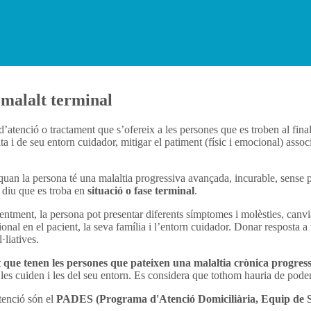
l malalt terminal
 d’atenció o tractament que s’ofereix a les persones que es troben al final 
ta i de seu entorn cuidador, mitigar el patiment (físic i emocional) assoc
 quan la persona té una malaltia progressiva avançada, incurable, sense po
 diu que es troba en
situació o fase terminal
.
üentment, la persona pot presentar diferents símptomes i molèsties, canv
nal en el pacient, la seva família i l’entorn cuidador. Donar resposta a 
·liatives.
et que tenen les persones que pateixen una malaltia crònica progres
 les cuiden i les del seu entorn. Es considera que tothom hauria de poder 
tenció són el
PADES
(Programa d'Atenció Domiciliària, Equip de 