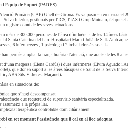
ia i Equip de Suport (PADES)
Atenció Primària (CAP) Güell de Girona. Es va posar en en marxa el 
 i Selva Interior, gestionats per l’ICS, l’IAS i Grup Mutuam, fet que el
 un registre comú de les seves actuacions.
més de 300.000 persones de l´àrea d´influència de les 14 àrees bàsiques
ital Santa Caterina del Parc Hospitalari Martí i Julià de Salt. Amb aques
es, 6 infermers/es , 1 psicòloga i 2 treballadors/es socials.
 han permès ampliar la franja horària d’atenció, que ara és de les 8 a le
’una metgessa (Elena Cardús) i dues infermeres (Elvira Aguado i Anna
Portet), que donen suport a les àrees bàsiques de Salut de la Selva In
lric, ABS Sils-Vidreres- Maçanet).
mària en situacions de:
crònica que s’hagi descompensat.
alescència que requereixi de supervisió sanitària especialitzada.
s’assumeixi a la pròpia llar.
mplexitat terapèutica controlable domiciliàriament.
ebi en tot moment l’assistència que li cal en el lloc adequat.