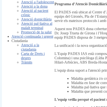
Atenció a l'adolescent
Programa d’Atenció Domiciliàr
Atenció a la dona
Atenció al pacient
El PADES està ubicat al Centre d’
crònic
equips del Gironès, Pla de l’Estany
Atenció domiciliària
servir els mateixos protocols i amb
Atenció pal·liativa al
malalt terminal
Aquest nou PADES dona cobertura a 
Promoció de la salut
Dr. Josep Trueta de Girona i l’Hosp
Atenció continuada i urgent
equip PADES disposa de 3 metges/ess
Ciutadania
Atenció a la
La unificació i la nova organització
ciutadania
Carta de Drets i
L’Equip PADES IAS està composat d
deures
Colomina) i una psicòloga (Lídia 
Tràmits
Hilari-Arbúcies, ABS Breda-Hosta
L'equip dona suport a l'atenció pri
Malaltia geriàtrica i/o 
Malaltia en fase de conv
Malaltia pal·liativa que 
Malaltia que presenti co
L’equip vetlla perquè el pacient r