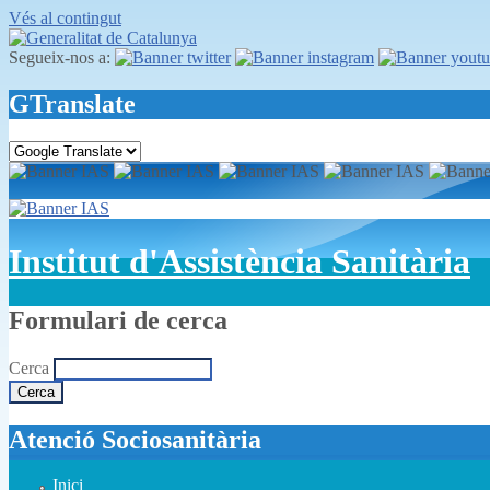
Vés al contingut
Segueix-nos a:
GTranslate
Institut d'Assistència Sanitària
Formulari de cerca
Cerca
Atenció Sociosanitària
Inici