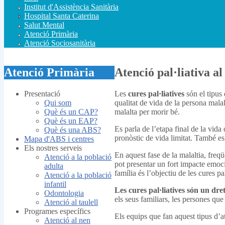
Institut d'Assistència Sanitària
Hospital Santa Caterina
Salut Mental
Atenció Primària
Atenció Sociosanitària
Atenció Primària
Atenció pal·liativa a
Presentació
Les
cures pal·liatives
són el tipus
Qui som
qualitat de vida de la persona malal
Què és un CAP?
malalta per morir bé.
Què és un EAP?
Es parla de l’etapa final de la vida
Què és una ABS?
pronòstic de vida limitat. També es
Mapa d'ABS i centres
Els nostres serveis
En aquest fase de la malaltia, freq
Atenció a la població
pot presentar un fort impacte emocio
adulta
família és l’objectiu de les cures pal
Atenció a la població
infantil
Les cures pal·liatives són un dr
Odontologia
els seus familiars, les persones que
Atenció al taulell
Programes específics
Els equips que fan aquest tipus d’a
Atenció al nen