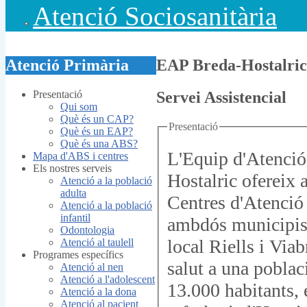
Atenció Sociosanitària
Atenció Primària
EAP Breda-Hostalric
Presentació
Servei Assistencial
Qui som
Què és un CAP?
Presentació
Què és un EAP?
Què és una ABS?
L'Equip d'Atenció
Mapa d'ABS i centres
Els nostres serveis
Hostalric ofereix a
Atenció a la població
adulta
Centres d'Atenció 
Atenció a la població
infantil
ambdós municipis 
Odontologia
local Riells i Via
Atenció al taulell
Programes específics
salut a una pobla
Atenció al nen
Atenció a l'adolescent
13.000 habitants, 
Atenció a la dona
Atenció al pacient