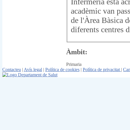
Infermeria està ac
acadèmic van passa
de l'Àrea Bàsica d
diferents centres d
Àmbit:
Primaria
Contacteu
|
Avís legal
|
Política de cookies
|
Política de privacitat
|
Can