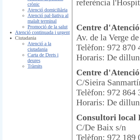
referència l'Hospi
crònic
Atenció domiciliària
Atenció pal·liativa al
malalt terminal
Centre d'Atenci
Promoció de la salut
Atenció continuada i urgent
Av. de la Verge de
Ciutadania
Atenció a la
Telèfon: 972 870 
ciutadania
Carta de Drets i
Horaris: De dillun
deures
Tràmits
Centre d'Atenció
C/Sieira Sanmartí
Telèfon: 972 864 
Horaris: De dillun
Consultori local 
C/De Baix s/n
Telèfon: 972 189 