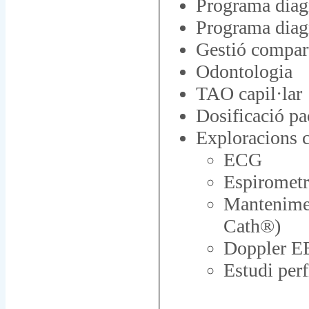
Programa diagn
Programa diagn
Gestió compar
Odontologia
TAO capil·lar
Dosificació p
Exploracions c
ECG
Espirometr
Mantenimen
Cath®)
Doppler EE
Estudi per