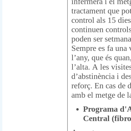
infermera i el met
tractament que pot
control als 15 die
continuen controls
poden ser setmana
Sempre es fa una v
l’any, que és quan
l’alta. A les visi
d’abstinència i de
reforç. En cas de 
amb el metge de la
Programa d'At
Central (fibro