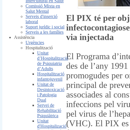
Intercultural en Salut
Comissió Mixta en
Salut Mental
El PIX té per obj
Serveis d'inserció
laboral
infectocontagios
Suport jurídic i social
Serveis a les famílies
via injectada
Assistència
Urgències
Hospitalització
Unitat
El Programa d’int
d’Hospitalització
de Psiquiatria
des de l’any 1991 
d’Adults
promogudes per or
Hospitalització
infantojuvenil
principal de preve
Unitat de
Desintoxicació
associades al cons
i Patologia
Dual
infeccions pel vi
Servei de
Rehabilitació
pel virus de l’hepa
Psiquiàtrica
Unitat
(VHC). El PIX es 
d'Hospitalizació