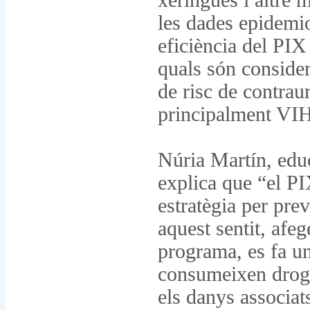
xeringues i altre m
les dades epidemio
eficiència del PIX
quals són conside
de risc de contrau
principalment VI
Núria Martín, edu
explica que “el P
estratègia per pre
aquest sentit, afe
programa, es fa u
consumeixen drogu
els danys associat