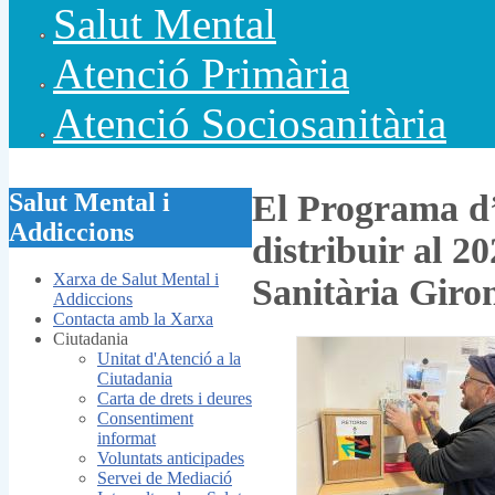
Salut Mental
Atenció Primària
Atenció Sociosanitària
Salut Mental i
El Programa d’
Addiccions
distribuir al 2
Xarxa de Salut Mental i
Sanitària Giro
Addiccions
Contacta amb la Xarxa
Ciutadania
Unitat d'Atenció a la
Ciutadania
Carta de drets i deures
Consentiment
informat
Voluntats anticipades
Servei de Mediació