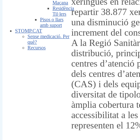
xeringues en relac
Maçana
Residència
repartir 38.877 xe
Til·lers
Pisos o llars
una disminució gen
amb suport
increment del cons
STOMP.CAT
Sense medicació. Per
A la Regió Sanitàr
què?
Recursos
distribució, princ
centres d’atenció 
dels centres d’ate
(CAS) i dels equips
diversitat de tipo
àmplia cobertura te
accessibilitat a l
representen el 12%