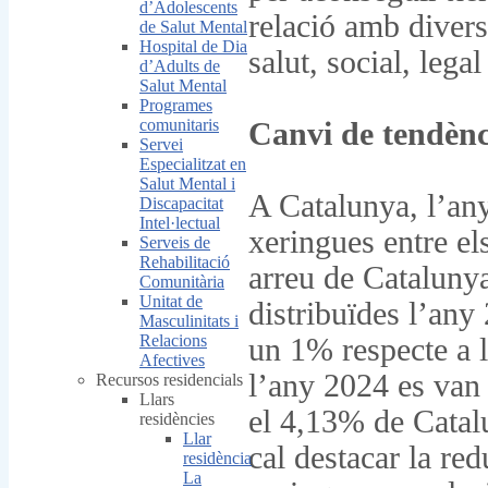
d’Adolescents
relació amb divers
de Salut Mental
Hospital de Dia
salut, social, legal
d’Adults de
Salut Mental
Programes
comunitaris
Canvi de tendènc
Servei
Especialitzat en
Salut Mental i
A Catalunya, l’any
Discapacitat
Intel·lectual
xeringues entre el
Serveis de
Rehabilitació
arreu de Catalunya
Comunitària
Unitat de
distribuïdes l’any
Masculinitats i
Relacions
un 1% respecte a l
Afectives
l’any 2024 es van 
Recursos residencials
Llars
el 4,13% de Catalu
residències
Llar
cal destacar la re
residència
La