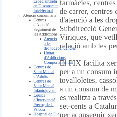
farmàcies, centres
Especialitzada
en Discapacitat
de carrer, centres 
Intel·lectual
Atenció comunitària
d'atenció a les dr
Centres
d'Atenció i
Subdirecció Gener
Seguiment de
les Addiccions
Víriques, que vetll
Atenció
a les
relació amb les pe
drogodependències
Unitat
d'Addiccions
El PIX facilita xer
Comportamentals
Centres de
per a un consum in
Salut Mental
d’Adults
tovalloletes, casso
Centres de
Salut Mental
a un consum de me
Infantojuvenil
Equips
es realitza a trav
d’Intervenció
set-cents a Catalu
Precoç de la
Psicosi
per aconseguir xer
Hospital de Dia