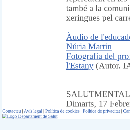
també a la comunit
xeringues pel carr
Àudio de l'educad
Núria Martín
Fotografia del pr
l'Estany
(Autor. I
SALUTMENTAL
Dimarts, 17 Febre
Contacteu
|
Avís legal
|
Política de cookies
|
Política de privacitat
|
Can