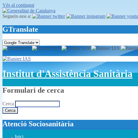
Vés al contingut
Segueix-nos a:
GTranslate
Institut d'Assistència Sanitària
Formulari de cerca
Cerca
Atenció Sociosanitària
Inici