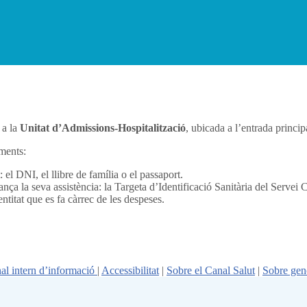
 a la
Unitat d’Admissions-Hospitalització
, ubicada a l’entrada princip
ments:
: el DNI, el llibre de família o el passaport.
nança la seva assistència: la Targeta d’Identificació Sanitària del Servei C
ntitat que es fa càrrec de les despeses.
al intern d’informació
|
Accessibilitat
|
Sobre el Canal Salut
|
Sobre gen