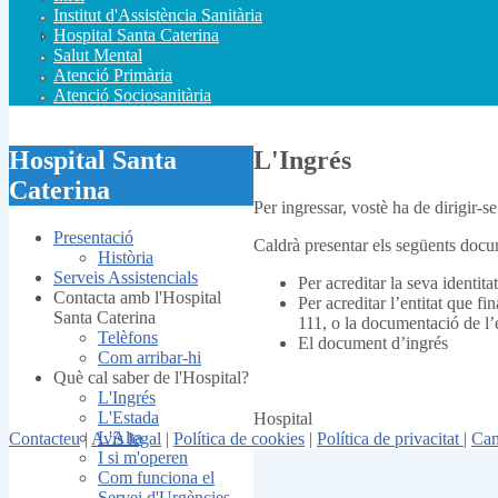
Institut d'Assistència Sanitària
Hospital Santa Caterina
Salut Mental
Atenció Primària
Atenció Sociosanitària
Hospital Santa
L'Ingrés
Caterina
Per ingressar, vostè ha de dirigir-se
Presentació
Caldrà presentar els següents docu
Història
Serveis Assistencials
Per acreditar la seva identitat
Contacta amb l'Hospital
Per acreditar l’entitat que fi
Santa Caterina
111, o la documentació de l’e
Telèfons
El document d’ingrés
Com arribar-hi
Què cal saber de l'Hospital?
L'Ingrés
L'Estada
Hospital
L'Alta
Contacteu
|
Avís legal
|
Política de cookies
|
Política de privacitat
|
Can
I si m'operen
Com funciona el
Servei d'Urgències