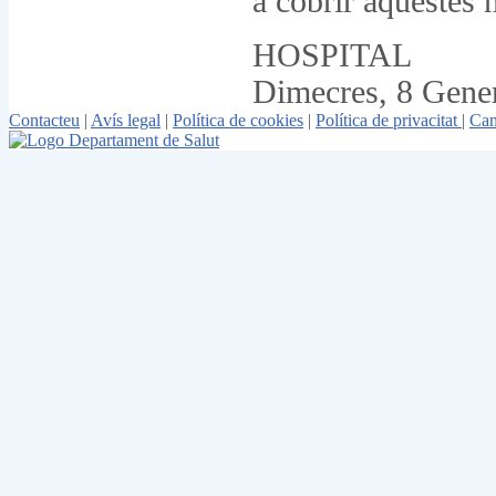
a cobrir aquestes 
HOSPITAL
Dimecres, 8 Gene
Contacteu
|
Avís legal
|
Política de cookies
|
Política de privacitat
|
Can