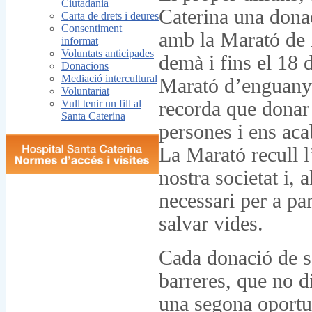
Ciutadania
Caterina una dona
Carta de drets i deures
Consentiment
amb la Marató de 
informat
Voluntats anticipades
demà i fins el 18
Donacions
Mediació intercultural
Marató d’enguany é
Voluntariat
Vull tenir un fill al
recorda que donar
Santa Caterina
persones i ens aca
La Marató recull l’
nostra societat i, a
necessari per a pa
salvar vides.
Cada donació de sa
barreres, que no d
una segona oportu