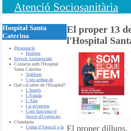
Atenció Sociosanitària
Hospital Santa
El proper 13 d
Caterina
l'Hospital San
Presentació
Història
Serveis Assistencials
Contacta amb l'Hospital
Santa Caterina
Telèfons
Com arribar-hi
Què cal saber de l'Hospital?
L'Ingrés
L'Estada
L'Alta
I si m'operen
Com funciona el
Servei d'Urgències
Ciutadania
El proper dilluns, 
Unitat d'Atenció a la