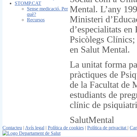
STOMP.CAT
Mental. L’any 1996
Sense medicació. Per
què?
Ministeri d’Educac
Recursos
d’especialitats en 
Psicòlegs Clínics;
en Salut Mental.
La unitat forma pa
pràctiques de Psiq
de la Facultat de 
estudiants de pregr
clínic de psiquiatri
SalutMental
Contacteu
|
Avís legal
|
Política de cookies
|
Política de privacitat
|
Can