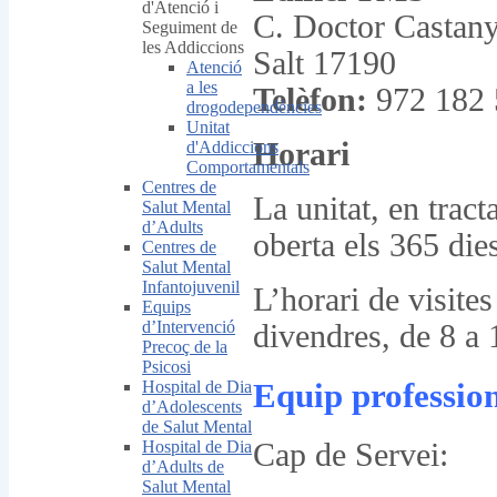
d'Atenció i
C. Doctor Castany
Seguiment de
les Addiccions
Salt 17190
Atenció
a les
Telèfon:
972 182
drogodependències
Unitat
Horari
d'Addiccions
Comportamentals
Centres de
La unitat, en tract
Salut Mental
d’Adults
oberta els 365 dies
Centres de
Salut Mental
Infantojuvenil
L’horari de visites
Equips
d’Intervenció
divendres, de 8 a 
Precoç de la
Psicosi
Equip professio
Hospital de Dia
d’Adolescents
de Salut Mental
Cap de Servei:
Hospital de Dia
d’Adults de
Salut Mental