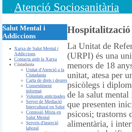
Atenció Sociosanitària
Salut Mental i
Hospitalització
Addiccions
La Unitat de Referè
Xarxa de Salut Mental i
(URPI) és una unit
Addiccions
Contacta amb la Xarxa
menors de 18 anys
Ciutadania
Unitat d'Atenció a la
unitat, atesa per u
Ciutadania
Carta de drets i deures
psicòlegs i diploma
Consentiment
informat
de la salut mental
Voluntats anticipades
Servei de Mediació
que presenten inic
Intercultural en Salut
psicosi; trastorns 
Comissió Mixta en
Salut Mental
alimentària, i inte
Serveis d'inserció
laboral