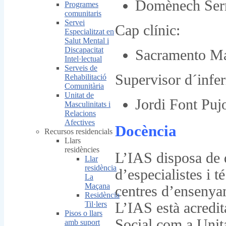
Domènech Ser
Programes
comunitaris
Servei
Cap clínic:
Especialitzat en
Salut Mental i
Discapacitat
Sacramento Ma
Intel·lectual
Serveis de
Supervisor d´infe
Rehabilitació
Comunitària
Unitat de
Jordi Font Puj
Masculinitats i
Relacions
Afectives
Docència
Recursos residencials
Llars
residències
L’IAS disposa de d
Llar
residència
d’especialistes i 
La
Maçana
centres d’ensenyam
Residència
L’IAS està acredita
Til·lers
Pisos o llars
Social com a Unit
amb suport