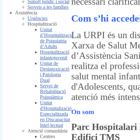
necessari clarifica
Suport jurídic i social
Serveis a les famílies
Assistència
Com s’hi accede
Urgències
Hospitalització
Unitat
La URPI és un disp
d’Hospitalització
de Psiquiatria
Xarxa de Salut Men
d’Adults
Hospitalització
d’Assistència Sani
infantojuvenil
Unitat de
realitza el profess
Desintoxicació
salut mental infan
i Patologia
Dual
d'Adolescents, qua
Servei de
Rehabilitació
atenció més intens
Psiquiàtrica
Unitat
d'Hospitalizació
On som
Especialitzada
en Discapacitat
Parc Hospitalari 
Intel·lectual
Atenció comunitària
Edifici TMS
Centres