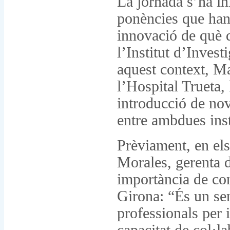
La jornada s’ha in
ponències que han 
innovació de què d
l’Institut d’Inve
aquest context, Ma
l’Hospital Trueta,
introducció de no
entre ambdues inst
Prèviament, en el
Morales, gerenta d
importància de con
Girona: “És un sen
professionals per i