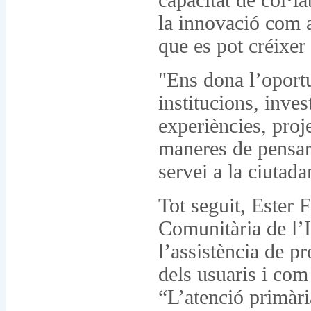
capacitat de col·l
la innovació com a
que es pot créixe
"Ens dona l’oportu
institucions, inve
experiències, proj
maneres de pensar 
servei a la ciutad
Tot seguit, Ester 
Comunitària de l’I
l’assistència de pr
dels usuaris i com 
“L’atenció primàri