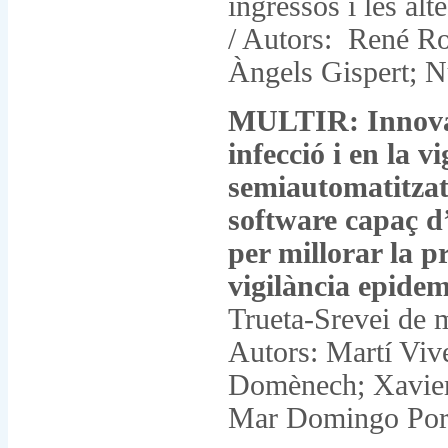
ingressos i les alt
/ Autors: René Rob
Àngels Gispert; N
MULTIR: Innovaci
infecció i en la v
semiautomatitzat
software capaç d’
per millorar la pr
vigilància epidem
Trueta-Srevei de m
Autors: Martí Viv
Domènech; Xavier 
Mar Domingo Porq