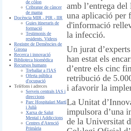
de còlon
amb l’entrega del
Cribratge de càncer
de mama
una aplicació per 
Docència MIR - PIR - IIR
Guies itineraris de
d'informació relle
formació
la infecció.
Testimonis de
residents. Videos
Registre de Demències de
Un jurat d’expert
Girona
Recerca i innovació
han estat els enca
Biblioteca biomèdica
Recursos humans
d’entre els cinc f
Treballar a l'IAS
Oferta pública
retribució de 5.000
d'ocupació
i afavorir la impl
Telèfons i adreces
Serveis centrals IAS i
direccions
La Unitat d’Innov
Parc Hospitalari Martí
i Julià
impulsora d’una i
Xarxa de Salut
Mental i Addiccions
de la Universitat 
Centres d'Atenció
Primària