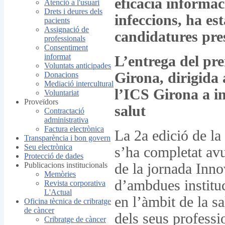
eficàcia informac
Atenció a l'usuari
Drets i deures dels
infeccions, ha es
pacients
Assignació de
candidatures pr
professionals
Consentiment
informat
L’entrega del pr
Voluntats anticipades
Girona, dirigida a
Donacions
Mediació intercultural
l’ICS Girona a in
Voluntariat
Proveïdors
salut
Contractació
administrativa
Factura electrònica
La 2a edició de l
Transparència i bon govern
Seu electrònica
s’ha completat avu
Protecció de dades
Publicacions institucionals
de la jornada Inno
Memòries
d’ambdues instituc
Revista corporativa
L'Actual
en l’àmbit de la sa
Oficina tècnica de cribratge
de càncer
dels seus professi
Cribratge de càncer