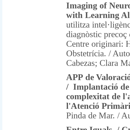
Imaging of Neur
with Learning A
utilitza intel·ligèn
diagnòstic precoç 
Centre originari: 
Obstetrícia. / Au
Cabezas; Clara Ma
APP de Valoració 
/ Implantació de 
complexitat de l'
l'Atenció Primàr
Pinda de Mar. / A
Entre Iguals. / C