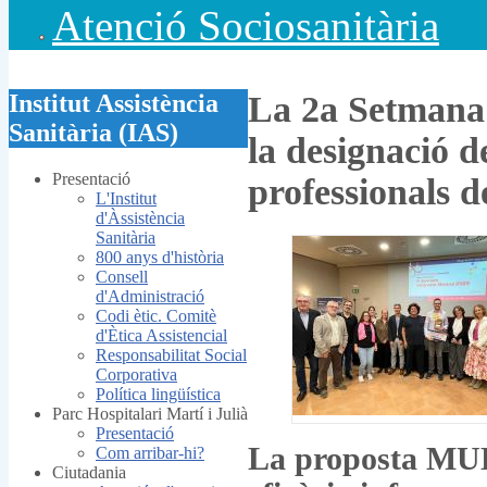
Atenció Sociosanitària
Institut Assistència
La 2a Setmana 
Sanitària (IAS)
la designació d
Presentació
professionals d
L'Institut
d'Àssistència
Sanitària
800 anys d'història
Consell
d'Administració
Codi ètic. Comitè
d'Ètica Assistencial
Responsabilitat Social
Corporativa
Política lingüística
Parc Hospitalari Martí i Julià
Presentació
La proposta MUL
Com arribar-hi?
Ciutadania