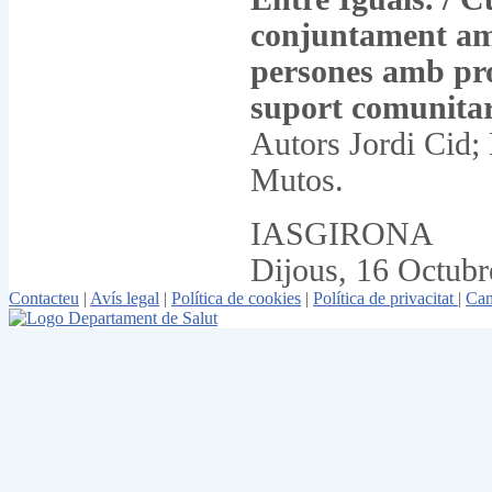
conjuntament am
persones amb pro
suport comunitar
Autors Jordi Cid;
Mutos.
IASGIRONA
Dijous, 16 Octub
Contacteu
|
Avís legal
|
Política de cookies
|
Política de privacitat
|
Can