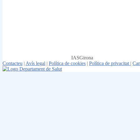
IASGirona
Contacteu
|
Avís legal
|
Política de cookies
|
Política de privacitat
|
Can