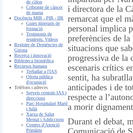
de còlon
i directora de la 
Cribratge de càncer
de mama
remarcat que el mà
Docència MIR - PIR - IIR
Guies itineraris de
personal implica 
formació
Testimonis de
preferències de la
residents. Videos
Registre de Demències de
situacions que sa
Girona
Recerca i innovació
progressiva de la 
Biblioteca biomèdica
escenaris crítics 
Recursos humans
Treballar a l'IAS
sentit, ha subratll
Oferta pública
d'ocupació
anticipades i de t
Telèfons i adreces
Serveis centrals IAS i
respecte a l’autono
direccions
Parc Hospitalari Martí
a morir dignament,
i Julià
Xarxa de Salut
Durant el debat, m
Mental i Addiccions
Centres d'Atenció
Comunicació de Su
Primària