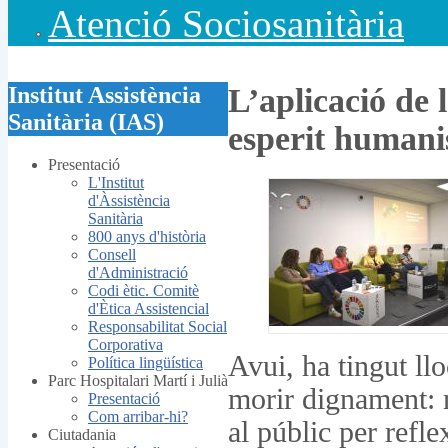
Atenció Sociosanitària
Institut Assistència
L’aplicació de 
Sanitària (IAS)
esperit humani
Presentació
L'Institut
d'Àssistència
Sanitària
800 anys d'història
Consell
d'Administració
Codi ètic. Comitè
d'Ètica Assistencial
Responsabilitat Social
Corporativa
Avui, ha tingut ll
Política lingüística
Parc Hospitalari Martí i Julià
morir dignament: m
Presentació
Com arribar-hi?
al públic per refl
Ciutadania