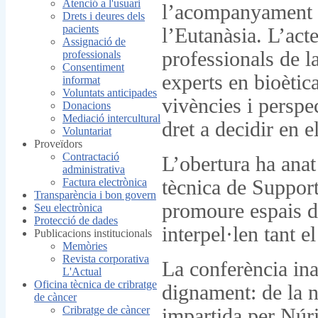
Atenció a l'usuari
l’acompanyament al
Drets i deures dels
pacients
l’Eutanàsia. L’acte,
Assignació de
professionals de la
professionals
Consentiment
experts en bioètic
informat
Voluntats anticipades
vivències i perspe
Donacions
Mediació intercultural
dret a decidir en e
Voluntariat
Proveïdors
Contractació
L’obertura ha anat
administrativa
Factura electrònica
tècnica de Support
Transparència i bon govern
promoure espais d
Seu electrònica
Protecció de dades
interpel·len tant e
Publicacions institucionals
Memòries
Revista corporativa
La conferència ina
L'Actual
Oficina tècnica de cribratge
dignament: de la 
de càncer
Cribratge de càncer
impartida per Núria