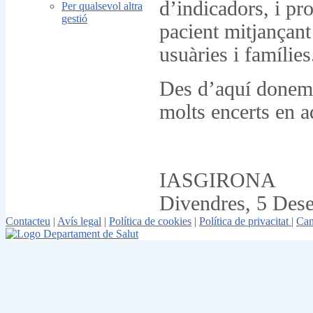
d’indicadors, i pr
Per qualsevol altra
gestió
pacient mitjançant
usuàries i famílies
Des d’aquí donem 
molts encerts en a
IASGIRONA
Divendres, 5 Des
Contacteu
|
Avís legal
|
Política de cookies
|
Política de privacitat
|
Can