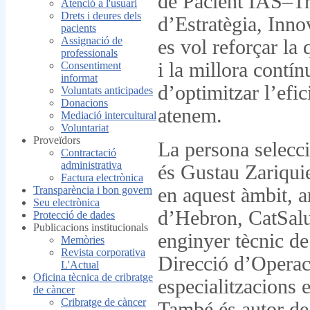
de Pacient IAS–Tru
Atenció a l'usuari
Drets i deures dels
d’Estratègia, Inno
pacients
Assignació de
es vol reforçar la 
professionals
i la millora contí
Consentiment
informat
d’optimitzar l’efic
Voluntats anticipades
Donacions
atenem.
Mediació intercultural
Voluntariat
Proveïdors
La persona selecci
Contractació
administrativa
és Gustau Zariquie
Factura electrònica
Transparència i bon govern
en aquest àmbit, 
Seu electrònica
d’Hebron, CatSalu
Protecció de dades
Publicacions institucionals
enginyer tècnic d
Memòries
Revista corporativa
Direcció d’Operac
L'Actual
Oficina tècnica de cribratge
especialitzacions e
de càncer
Cribratge de càncer
També és autor de 