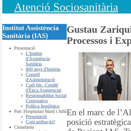
Atenció Sociosanitària
Institut Assistència
Gustau Zariqui
Sanitària (IAS)
Processos i Ex
Presentació
L'Institut
d'Àssistència
Sanitària
800 anys d'història
Consell
d'Administració
Codi ètic. Comitè
d'Ètica Assistencial
Responsabilitat Social
Corporativa
Política lingüística
En el marc de l’A
Parc Hospitalari Martí i Julià
Presentació
posició estratègic
Com arribar-hi?
Ciutadania