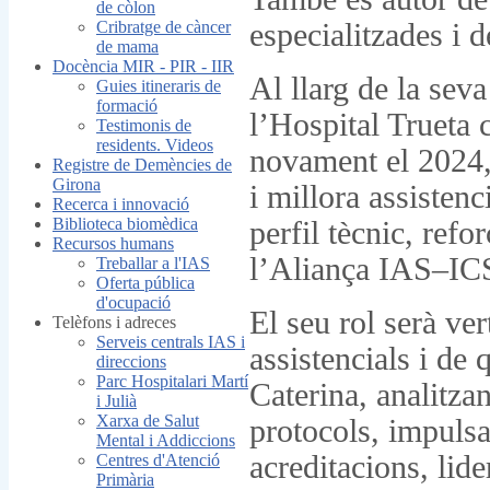
de còlon
Cribratge de càncer
especialitzades i d
de mama
Docència MIR - PIR - IIR
Al llarg de la seva
Guies itineraris de
formació
l’Hospital Trueta
Testimonis de
residents. Videos
novament el 2024, 
Registre de Demències de
Girona
i millora assisten
Recerca i innovació
Biblioteca biomèdica
perfil tècnic, refo
Recursos humans
l’Aliança IAS–IC
Treballar a l'IAS
Oferta pública
d'ocupació
El seu rol serà ver
Telèfons i adreces
Serveis centrals IAS i
assistencials i de 
direccions
Parc Hospitalari Martí
Caterina, analitzan
i Julià
Xarxa de Salut
protocols, impulsan
Mental i Addiccions
acreditacions, lide
Centres d'Atenció
Primària