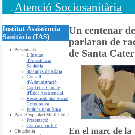
Atenció Sociosanitària
Institut Assistència
Un centenar de
Sanitària (IAS)
parlaran de rad
Presentació
de Santa Cater
L'Institut
d'Àssistència
Sanitària
800 anys d'història
Consell
d'Administració
Codi ètic. Comitè
d'Ètica Assistencial
Responsabilitat Social
Corporativa
Política lingüística
Parc Hospitalari Martí i Julià
Presentació
Com arribar-hi?
En el marc de la 
Ciutadania