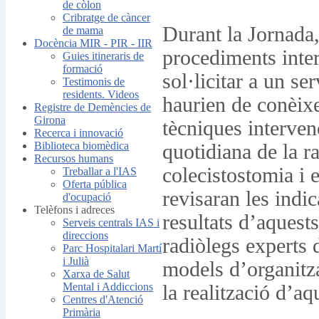
de còlon
Cribratge de càncer
Durant la Jornada, 
de mama
Docència MIR - PIR - IIR
procediments inte
Guies itineraris de
formació
sol·licitar a un se
Testimonis de
residents. Videos
haurien de conèixer
Registre de Demències de
Girona
tècniques interven
Recerca i innovació
Biblioteca biomèdica
quotidiana de la r
Recursos humans
colecistostomia i 
Treballar a l'IAS
Oferta pública
revisaran les indic
d'ocupació
Telèfons i adreces
resultats d’aquest
Serveis centrals IAS i
direccions
radiòlegs experts 
Parc Hospitalari Martí
i Julià
models d’organitza
Xarxa de Salut
Mental i Addiccions
la realització d’a
Centres d'Atenció
Primària