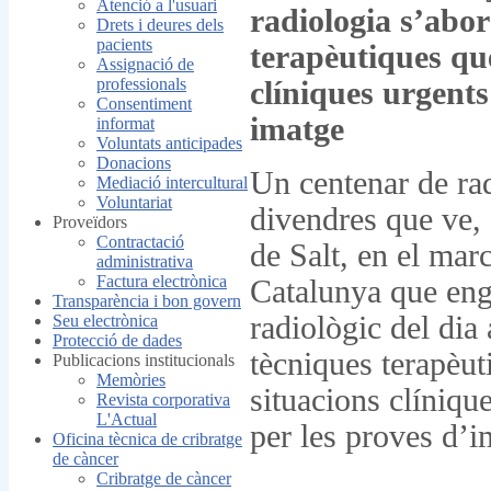
Atenció a l'usuari
radiologia s’abor
Drets i deures dels
pacients
terapèutiques que
Assignació de
professionals
clíniques urgents
Consentiment
imatge
informat
Voluntats anticipades
Donacions
Un centenar de rad
Mediació intercultural
Voluntariat
divendres que ve, 
Proveïdors
Contractació
de Salt, en el mar
administrativa
Factura electrònica
Catalunya que eng
Transparència i bon govern
radiològic del dia 
Seu electrònica
Protecció de dades
tècniques terapèut
Publicacions institucionals
Memòries
situacions clíniqu
Revista corporativa
L'Actual
per les proves d’i
Oficina tècnica de cribratge
de càncer
Cribratge de càncer