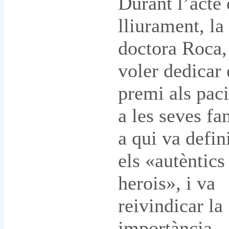
Durant l’acte 
lliurament, la
doctora Roca,
voler dedicar 
premi als paci
a les seves fa
a qui va defi
els «autèntics
herois», i va
reivindicar la
importància