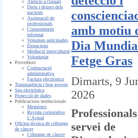
detecció i
Atenció a l'usuari
Drets i deures dels
consciencia
pacients
Assignació de
professionals
amb motiu 
Consentiment
informat
Voluntats anticipades
Dia Mundial
Donacions
Mediació intercultural
Fetge Gras
Voluntariat
Proveïdors
Contractació
administrativa
Dimarts, 9 Ju
Factura electrònica
Transparència i bon govern
Seu electrònica
2026
Protecció de dades
Publicacions institucionals
Memòries
Professionals
Revista corporativa
L'Actual
servei de
Oficina tècnica de cribratge
de càncer
Cribratge de càncer