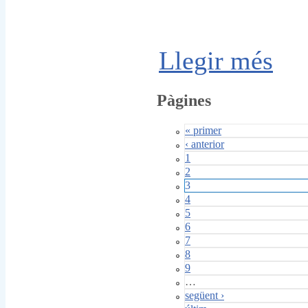
Llegir més
Pàgines
« primer
‹ anterior
1
2
3
4
5
6
7
8
9
…
següent ›