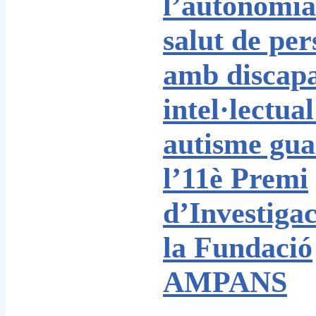
l’autonomia
salut de per
amb discapa
intel·lectual
autisme gu
l’11è Premi
d’Investigac
la Fundació
AMPANS