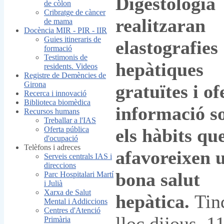
Digestologia
de còlon
Cribratge de càncer
realitzaran
de mama
Docència MIR - PIR - IIR
Guies itineraris de
elastografies
formació
Testimonis de
hepàtiques
residents. Videos
Registre de Demències de
Girona
gratuïtes i of
Recerca i innovació
Biblioteca biomèdica
informació s
Recursos humans
Treballar a l'IAS
Oferta pública
els hàbits qu
d'ocupació
Telèfons i adreces
afavoreixen 
Serveis centrals IAS i
direccions
bona salut
Parc Hospitalari Martí
i Julià
Xarxa de Salut
hepàtica.
Tin
Mental i Addiccions
Centres d'Atenció
lloc dijous, 1
Primària