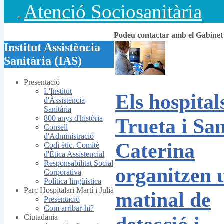
Atenció Sociosanitària
Podeu contactar amb el Gabine
Institut Assistència
Sanitària (IAS)
Presentació
L'Institut
Els hospital
d'Àssistència
Sanitària
800 anys d'història
Trueta i Sa
Consell
d'Administració
Caterina
Codi ètic. Comitè
d'Ètica Assistencial
Responsabilitat Social
organitzen 
Corporativa
Política lingüística
Parc Hospitalari Martí i Julià
matinal de
Presentació
Com arribar-hi?
Ciutadania