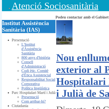
Atenció Sociosanitària
Podeu contactar amb el Gabine
Institut Assistència
Sanitària (IAS)
Presentació
L'Institut
d'Àssistència
Sanitària
Nou enllum
800 anys d'història
Consell
exterior al 
d'Administració
Codi ètic. Comitè
d'Ètica Assistencial
Hospitalari
Responsabilitat Social
Corporativa
Política lingüística
i Julià de Sa
Parc Hospitalari Martí i Julià
Presentació
Com arribar-hi?
Ciutadania