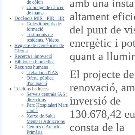
amb una insta
de còlon
Cribratge de càncer
altament efici
de mama
Docència MIR - PIR - IIR
Guies itineraris de
del punt de vi
formació
Testimonis de
energètic i po
residents. Videos
Registre de Demències de
Girona
quant a llumin
Recerca i innovació
Biblioteca biomèdica
Recursos humans
El projecte de
Treballar a l'IAS
Oferta pública
d'ocupació
renovació, a
Telèfons i adreces
Serveis centrals IAS i
inversió de
direccions
Parc Hospitalari Martí
130.678,42 eu
i Julià
Xarxa de Salut
Mental i Addiccions
consta de la
Centres d'Atenció
Primària