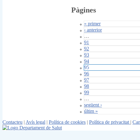
Pàgines
« primer
‹ anterior
…
91
92
93
94
95
96
97
98
99
…
següent ›
últim »
Contacteu
|
Avís legal
|
Política de cookies
|
Política de privacitat
|
Can