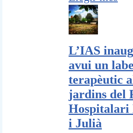
L’IAS inau
avui un labe
terapèutic a
jardins del 
Hospitalari
i Julià