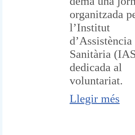
demà una jor
organitzada p
l’Institut
d’Assistència
Sanitària (IA
dedicada al
voluntariat.
Llegir més