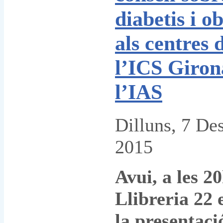
diabetis i ob
als centres 
l’ICS Giron
l’IAS
Dilluns, 7 De
2015
Avui, a les 20
Llibreria 22 
la presentaci