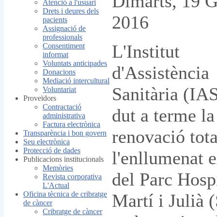
Dimarts, 19 
Atenció a l'usuari
Drets i deures dels
2016
pacients
Assignació de
professionals
L'Institut
Consentiment
informat
Voluntats anticipades
d'Assistència
Donacions
Mediació intercultural
Sanitària (IA
Voluntariat
Proveïdors
Contractació
dut a terme la
administrativa
Factura electrònica
renovació tota
Transparència i bon govern
Seu electrònica
Protecció de dades
l'enllumenat e
Publicacions institucionals
Memòries
del Parc Hospi
Revista corporativa
L'Actual
Oficina tècnica de cribratge
Martí i Julià (
de càncer
Cribratge de càncer