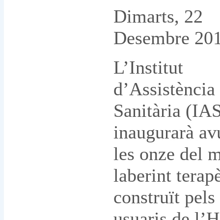
Dimarts, 22
Desembre 20
L’Institut
d’Assistència
Sanitària (IA
inaugurarà avu
les onze del m
laberint terap
construït pels
usuaris de l’H